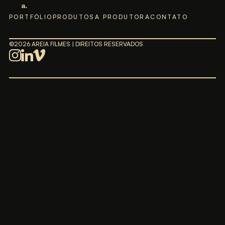
a.
PORTFÓLIO
PRODUTOS
A PRODUTORA
CONTATO
©2026 AREIA FILMES | DIREITOS RESERVADOS
areia
areia
areia