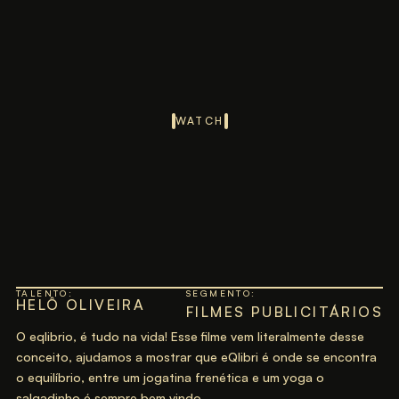
WATCH
TALENTO:
SEGMENTO:
HELÔ OLIVEIRA
FILMES PUBLICITÁRIOS
O eqlibrio, é tudo na vida! Esse filme vem literalmente desse
conceito, ajudamos a mostrar que eQlibri é onde se encontra
o equilíbrio, entre um jogatina frenética e um yoga o
salgadinho é sempre bem vindo.