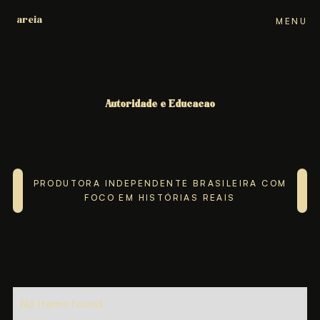
areia
areia
areia
areia
areia
MENU
CLOSE
Autoridade e Educação
Autoridade e Educação
Autoridade e Educação
Autoridade e Educação
Autoridade e Educação
PRODUTORA INDEPENDENTE BRASILEIRA COM
FOCO EM HISTÓRIAS REAIS
No items found.