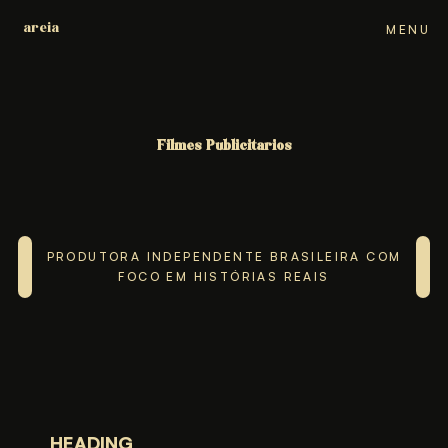
areia
areia
areia
areia
areia
MENU
CLOSE
Filmes Publicitários
Filmes Publicitários
Filmes Publicitários
Filmes Publicitários
Filmes Publicitários
PRODUTORA INDEPENDENTE BRASILEIRA COM
FOCO EM HISTÓRIAS REAIS
HEADING