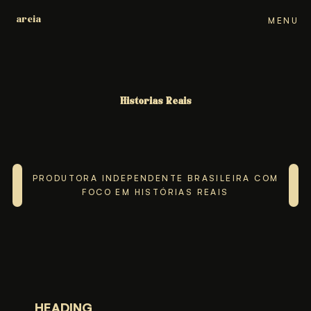
areia
areia
areia
areia
areia
MENU
CLOSE
Histórias Reais
Histórias Reais
Histórias Reais
Histórias Reais
Histórias Reais
PRODUTORA INDEPENDENTE BRASILEIRA COM
FOCO EM HISTÓRIAS REAIS
HEADING